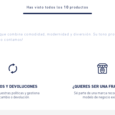
Has visto todos los
10
productos
que combina comodidad, modernidad y diversión. Su tono profu
 lo contamos!
OS Y DEVOLUCIONES
¿QUIERES SER UNA FR
estras políticas y gestiona
Sé parte de una marca reco
 cambio o devolución.
modelo de negocio exi