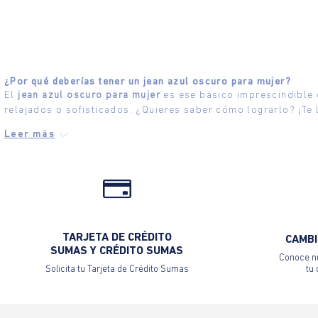
¿Por qué deberías tener un jean azul oscuro para mujer?
El
jean azul oscuro para mujer
es ese básico imprescindible 
relajados o sofisticados. ¿Quieres saber cómo lograrlo? ¡Te
TARJETA DE CRÉDITO
CAMBI
SUMAS Y CRÉDITO SUMAS
Conoce nu
Solicita tu Tarjeta de Crédito Sumas
tu