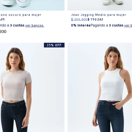
 tono oscuro para mujer
Jean Jegging Medio para mujer
425
$
259
.
900
$
152
.
041
ndo a
3 cuotas
.
ver bancos.
0% Interés
Pagando a
3 cuotas
.
ver 
.930
25% OFF