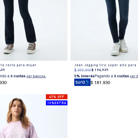
ta recta para mujer
Jean Jegging tiro súper alto para
425
$
259
.
900
$
194
.
925
ndo a
3 cuotas
.
ver bancos.
0% Interés
Pagando a
3 cuotas
.
ver 
.930
$ 181.930
45% OFF
10%EXTRA