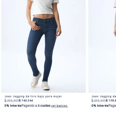
Jean Jegging de tiro bajo para mujer
Jean Jegging d
$
259
.
900
$
140
.
346
$
259
.
900
$
128
.
0% Interés
Pagando a
3 cuotas
.
ver bancos.
0% Interés
Paga