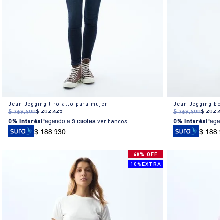
Jean Jegging tiro alto para mujer
Jean Jegging bo
$
269
.
900
$
202
.
425
$
269
.
900
$
202
.
0% Interés
Pagando a
3 cuotas
.
ver bancos.
0% Interés
Paga
$ 188.930
$ 188
40% OFF
10%EXTRA