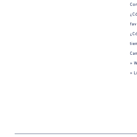
Con
¿Có
fav
¿C
tie
Can
» 
» L