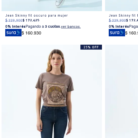
Jean Skinny fit oscuro para mujer
Jean Skinny fit
$
229
.
900
$
172
.
425
$
229
.
900
$
172
.
0% Interés
Pagando a
3 cuotas
.
ver bancos.
0% Interés
Paga
$ 160.930
$ 160
25% OFF