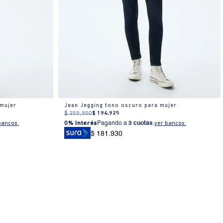
 mujer
Jean Jegging tono oscuro para mujer
$
259
.
900
$
194
.
925
bancos.
0% Interés
Pagando a
3 cuotas
.
ver bancos.
$ 181.930