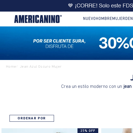
💙 ¡CORRE! Solo este FD
NUEVO
HOMBRE
MUJER
DEN
Home
Jean Azul Oscuro Mujer
/
Crea un estilo moderno con un
jean
ORDENAR POR
25% OFF