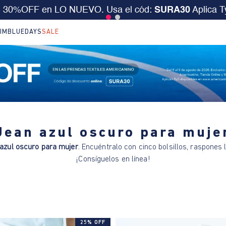
S 30%OFF en LO NUEVO. Usa el cód:
SURA30
Aplica 
IM
BLUEDAYS
SALE
Jean azul oscuro para muje
 azul oscuro para mujer
. Encuéntralo con cinco bolsillos, raspones 
¡Consíguelos en línea!
25% OFF