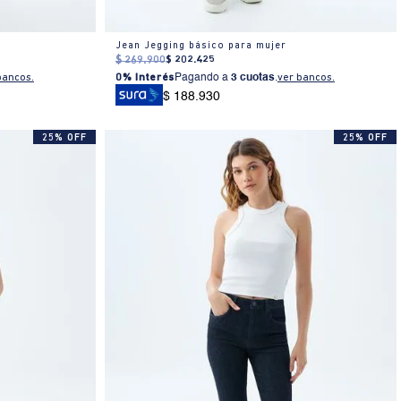
Jean Jegging básico para mujer
$
269
.
900
$
202
.
425
bancos.
0% Interés
Pagando a
3 cuotas
.
ver bancos.
$ 188.930
25% OFF
25% OFF