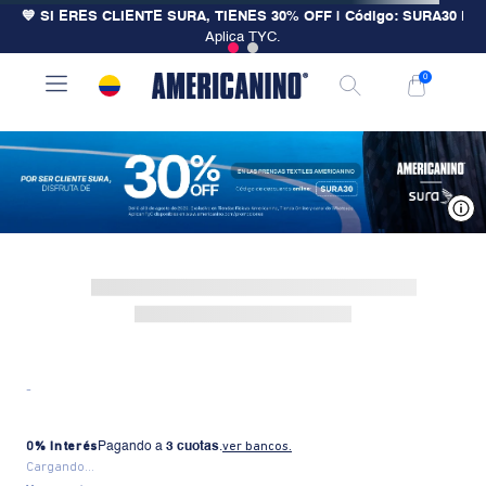
💙 SI ERES CLIENTE SURA, TIENES 30% OFF | Código: SURA30
|
Aplica TYC.
0
V
-
0% Interés
Pagando a
3 cuotas
.
ver bancos.
Cargando...