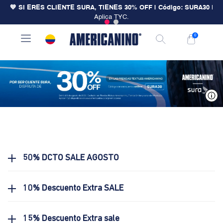
💙 SI ERES CLIENTE SURA, TIENES 30% OFF | Código: SURA30
|
Aplica TYC.
0
V
50% DCTO SALE AGOSTO
10% Descuento Extra SALE
15% Descuento Extra sale