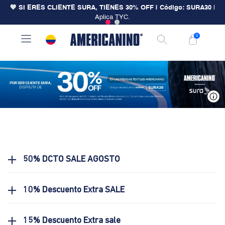
💙 SI ERES CLIENTE SURA, TIENES 30% OFF | Código: SURA30
|
Aplica TYC.
0
V
50% DCTO SALE AGOSTO
10% Descuento Extra SALE
15% Descuento Extra sale