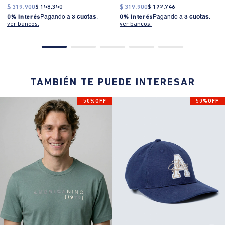
$
319
.
900
$
158
.
350
$
319
.
900
$
172
.
746
0% Interés
Pagando a
3 cuotas
.
0% Interés
Pagando a
3 cuotas
.
ver bancos.
ver bancos.
TAMBIÉN TE PUEDE INTERESAR
50%OFF
50%OFF