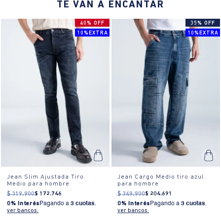
TE VAN A ENCANTAR
40% OFF
35% OFF
10%EXTRA
10%EXTRA
Jean Slim Ajustada Tiro
Jean Cargo Medio tiro azul
Medio para hombre
para hombre
$
319
.
900
$
172
.
746
$
349
.
900
$
204
.
691
0% Interés
Pagando a
3 cuotas
.
0% Interés
Pagando a
3 cuotas
.
ver bancos.
ver bancos.