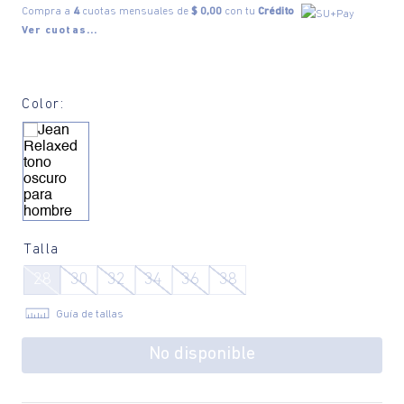
Compra a
4
cuotas mensuales de
$ 0,00
con tu
Crédito
Ver cuotas...
Color:
Talla
28
30
32
34
36
38
Guía de tallas
No disponible