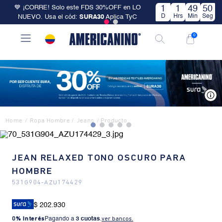
💙 ¡CORRE! Solo este FDS 30%OFF en LO
1
1
49
50
D
Hrs
Min
Seg
NUEVO. Usa el cód:
SURA30
Aplica TyC
0
V
Ropa Hombre
Jeans
JEAN RELAXED TONO OSCURO PARA
HOMBRE
531G904
-
AZU174429
$ 202.930
0% Interés
Pagando a
3 cuotas
.
ver bancos.