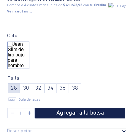
Compra a
4
cuotas mensuales de
$ 61.263,93
con tu
Crédito
Ver cuotas...
Color:
Talla
28
30
32
34
36
38
Guía de tallas
Agregar a la bolsa
－
＋
Descripción