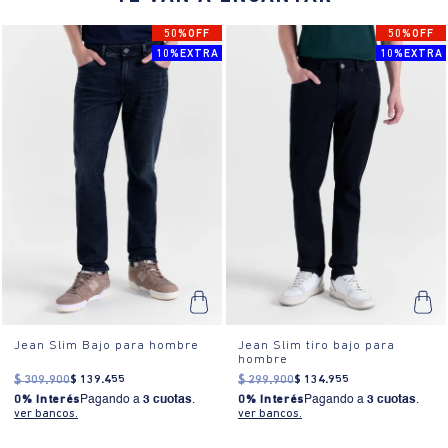
50%OFF
50%OFF
10%EXTRA
10%EXTRA
Jean Slim Bajo para hombre
Jean Slim tiro bajo para
hombre
$
309
.
900
$
139
.
455
$
299
.
900
$
134
.
955
0% Interés
Pagando a
3 cuotas
.
0% Interés
Pagando a
3 cuotas
.
ver bancos.
ver bancos.