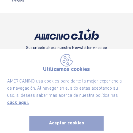
atención.
Suscríbete ahora nuestro Newsletter y recibe
las ofertas exclusivas y lo último en moda
SUSCRÍBETE AHORA
Utilizamos cookies
AMERICANINO usa cookies para darte la mejor experiencia
de navegación. Al navegar en el sitio estas aceptando su
Nuestra Marca
uso, si deseas saber más acerca de nuestra política has
click aquí.
Ayudas
Aceptar cookies
Políticas