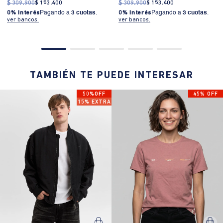
$
309
.
900
$
153
.
400
$
309
.
900
$
153
.
400
0% Interés
Pagando a
3 cuotas
.
0% Interés
Pagando a
3 cuotas
.
ver bancos.
ver bancos.
TAMBIÉN TE PUEDE INTERESAR
50%OFF
45% OFF
15% EXTRA