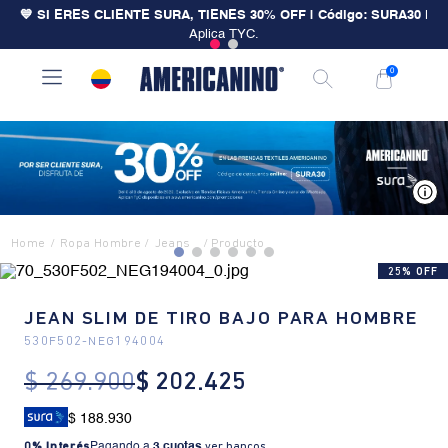
💙 SI ERES CLIENTE SURA, TIENES 30% OFF | Código: SURA30
|
Aplica TYC.
0
V
Ropa Hombre
Jeans
25% OFF
JEAN SLIM DE TIRO BAJO PARA HOMBRE
530F502
-
NEG194004
$
269
.
900
$
202
.
425
$ 188.930
0% Interés
Pagando a
3 cuotas
.
ver bancos.