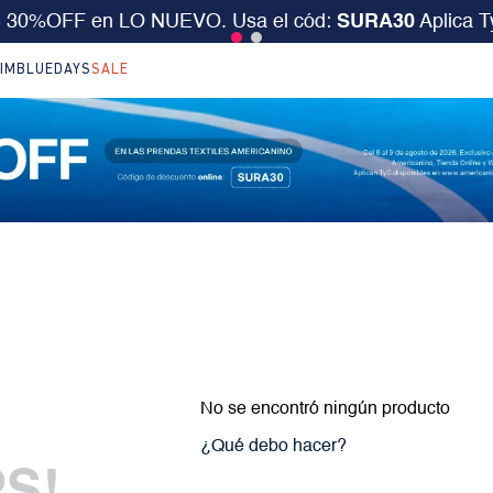
S 30%OFF en LO NUEVO. Usa el cód:
SURA30
Aplica 
IM
BLUEDAYS
SALE
No se encontró ningún producto
¿Qué debo hacer?