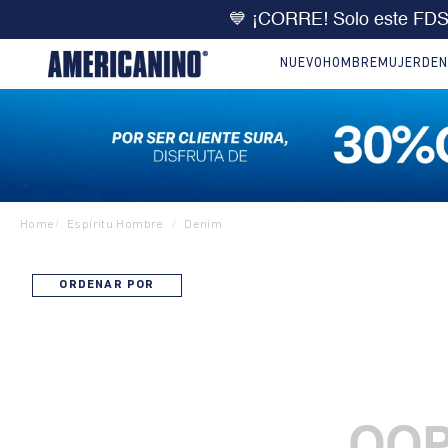
💙 ¡CORRE! Solo este FD
NUEVO
HOMBRE
MUJER
DEN
Home
Espíritu Hombre
Denim
/
/
ORDENAR POR