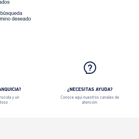
ados
a búsqueda
érmino deseado
ANQUICIA?
¿NECESITAS AYUDA?
nocida y un
Conoce aquí nuestros canales de
toso.
atención.